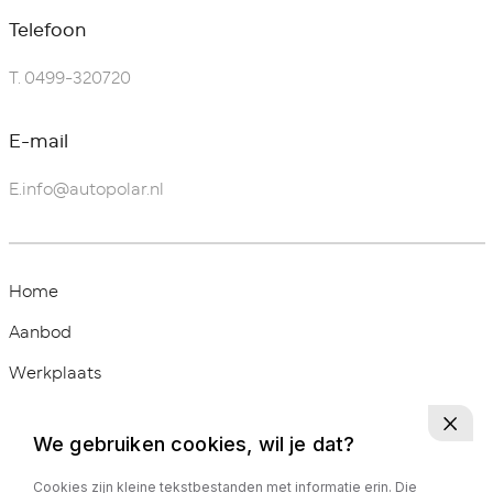
Telefoon
T.
0499-320720
E-mail
E.
info@autopolar.nl
Home
Aanbod
Werkplaats
Diensten
We gebruiken cookies, wil je dat?
Over ons
Cookies zijn kleine tekstbestanden met informatie erin. Die