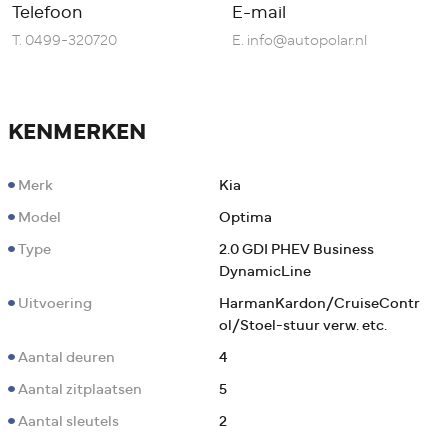
Telefoon
E-mail
T.
0499-320720
E.
info@autopolar.nl
KENMERKEN
Merk
Kia
Model
Optima
Type
2.0 GDI PHEV Business
DynamicLine
Uitvoering
HarmanKardon/CruiseContr
ol/Stoel-stuur verw. etc.
Aantal deuren
4
Aantal zitplaatsen
5
Aantal sleutels
2