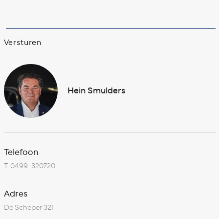
Versturen
Hein Smulders
Telefoon
T.
0499-320720
Adres
De Scheper 321