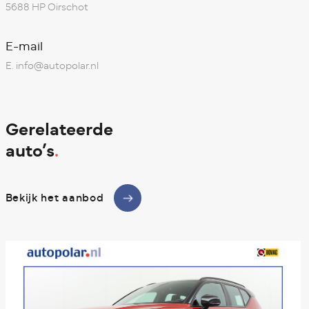
5688 HP Oirschot
E-mail
E.
info@autopolar.nl
Gerelateerde
auto’s
.
Bekijk het aanbod