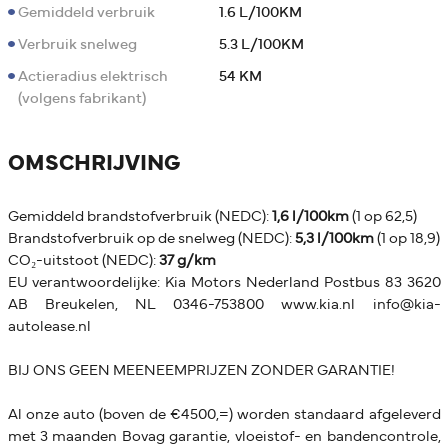
Gemiddeld verbruik
1.6 L/100KM
Verbruik snelweg
5.3 L/100KM
Actieradius elektrisch
54 KM
(volgens fabrikant)
OMSCHRIJVING
Gemiddeld brandstofverbruik (NEDC):
1,6 l/100km
(1 op 62,5)
Brandstofverbruik op de snelweg (NEDC):
5,3 l/100km
(1 op 18,9)
CO₂-uitstoot (NEDC):
37 g/km
EU verantwoordelijke: Kia Motors Nederland Postbus 83 3620
AB Breukelen, NL 0346-753800 www.kia.nl info@kia-
autolease.nl
BIJ ONS GEEN MEENEEMPRIJZEN ZONDER GARANTIE!
Al onze auto (boven de €4500,=) worden standaard afgeleverd
met 3 maanden Bovag garantie, vloeistof- en bandencontrole,