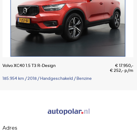
Volvo XC40 1.5 T3 R-Design
€ 17.950,-
V
€ 252,- p/m
P
185.954 km
/
2018
/
Handgeschakeld
/
Benzine
3
Adres