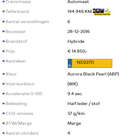
Transmissie
Automaat
Tellerstand
144.948 KM
Aantal versnellingen
6
Bouwjaar
28-12-2016
Brandstof
Hybride
Prijs
€ 14.850,-
Kenteken
ND227D
Kleur
Aurora Black Pearl (ABP)
Interieurkleur
(WK)
Acceleratie 0-100
9.4 sec.
Bekleding
Half leder / stof
CO2-emissie
37 g/km
BTW/Marge
Marge
Aantal cilinders
4