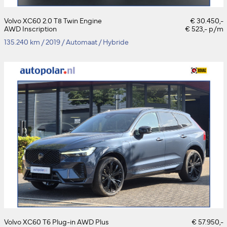
Volvo XC60 2.0 T8 Twin Engine
€ 30.450,-
AWD Inscription
€ 523,- p/m
135.240 km
/
2019
/
Automaat
/
Hybride
Volvo XC60 T6 Plug-in AWD Plus
€ 57.950,-