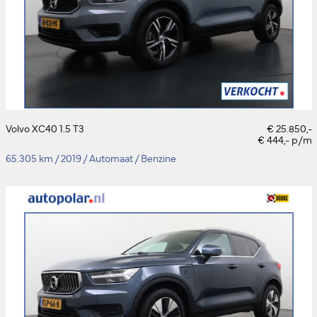
Volvo XC40 1.5 T3
€ 25.850,-
€ 444,- p/m
65.305 km
/
2019
/
Automaat
/
Benzine