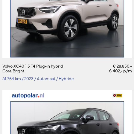
Volvo XC40 1.5 T4 Plug-in hybrid
€ 28.850,-
Core Bright
€ 402,- p/m
81.764 km
/
2023
/
Automaat
/
Hybride