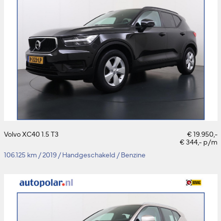
Volvo XC40 1.5 T3
€ 19.950,-
€ 344,- p/m
106.125 km
/
2019
/
Handgeschakeld
/
Benzine