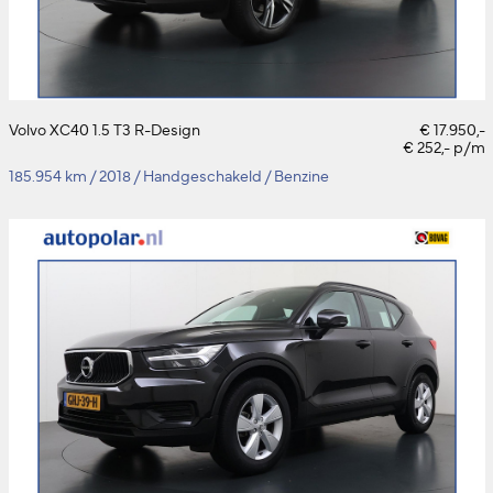
Volvo XC40 1.5 T3 R-Design
€ 17.950,-
€ 252,- p/m
185.954 km
/
2018
/
Handgeschakeld
/
Benzine