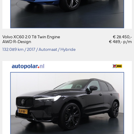
Volvo XC60 2.0 T8 Twin Engine
€ 28.450,-
AWD R-Design
€ 489,- p/m
132.089 km
/
2017
/
Automaat
/
Hybride