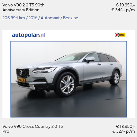
Volvo V90 2.0 T5 90th
€ 19.950,-
Anniversary Edition
€ 344,- p/m
206.994 km
/
2018
/
Automaat
/
Benzine
Volvo V90 Cross Country 2.0 T5
€ 18.950,-
Pro
€ 327,- p/m