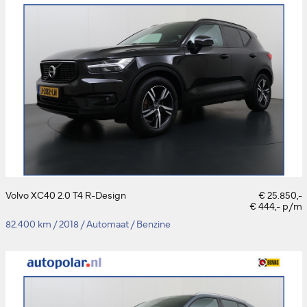
Volvo XC40 2.0 T4 R-Design
€ 25.850,-
€ 444,- p/m
82.400 km
/
2018
/
Automaat
/
Benzine