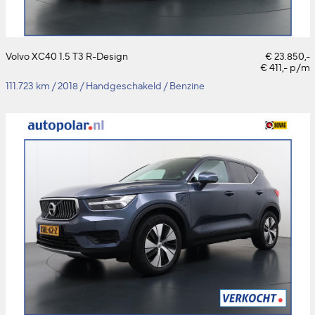
Volvo XC40 1.5 T3 R-Design
€ 23.850,-
€ 411,- p/m
111.723 km
/
2018
/
Handgeschakeld
/
Benzine