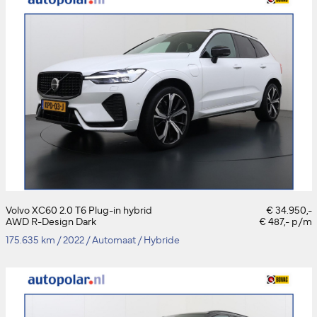
Volvo XC60 2.0 T6 Plug-in hybrid
€ 34.950,-
AWD R-Design Dark
€ 487,- p/m
175.635 km
/
2022
/
Automaat
/
Hybride