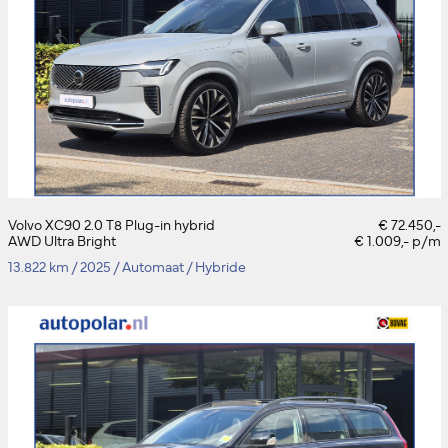
Volvo XC90 2.0 T8 Plug-in hybrid
€ 72.450,-
AWD Ultra Bright
€ 1.009,- p/m
13.822 km
/
2025
/
Automaat
/
Hybride