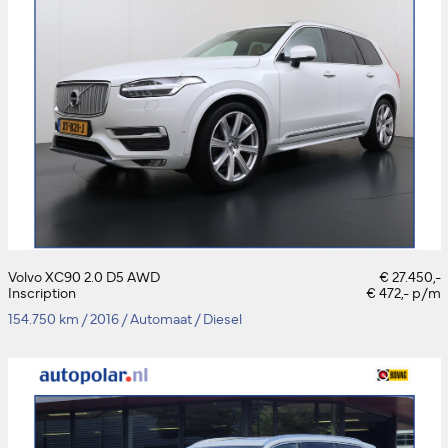
Volvo XC90 2.0 D5 AWD
€ 27.450,-
Inscription
€ 472,- p/m
154.750 km
/
2016
/
Automaat
/
Diesel