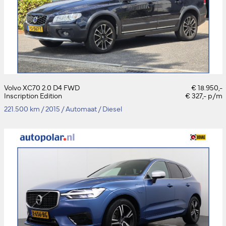
Volvo XC70 2.0 D4 FWD
€ 18.950,-
Inscription Edition
€ 327,- p/m
221.500 km
/
2015
/
Automaat
/
Diesel