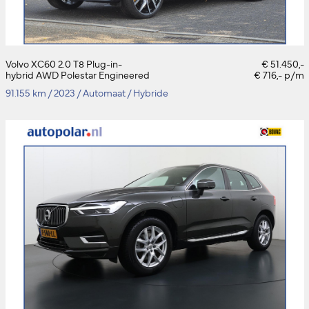
Volvo XC60 2.0 T8 Plug-in-
€ 51.450,-
hybrid AWD Polestar Engineered
€ 716,- p/m
91.155 km
/
2023
/
Automaat
/
Hybride