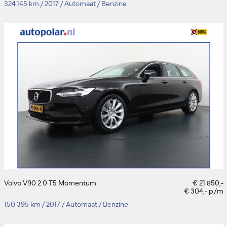
324.145 km
/
2017
/
Automaat
/
Benzine
Volvo V90 2.0 T5 Momentum
€ 21.850,-
€ 304,- p/m
150.395 km
/
2017
/
Automaat
/
Benzine