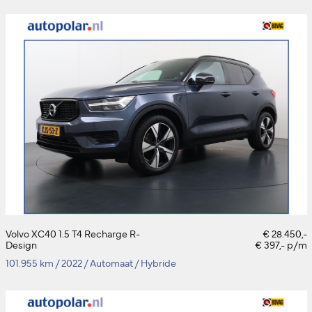
Volvo XC40 1.5 T4 Recharge R-
€ 28.450,-
Design
€ 397,- p/m
101.955 km
/
2022
/
Automaat
/
Hybride