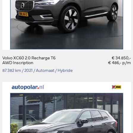
Volvo XC60 2.0 Recharge T6
€ 34.850,-
AWD Inscription
€ 486,- p/m
87.382 km
/
2021
/
Automaat
/
Hybride