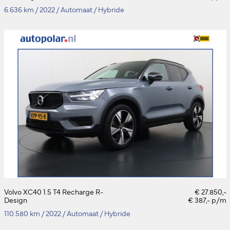
6.636 km
/
2022
/
Automaat
/
Hybride
Volvo XC40 1.5 T4 Recharge R-
€ 27.850,-
Design
€ 387,- p/m
110.580 km
/
2022
/
Automaat
/
Hybride