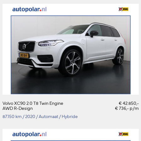
Volvo XC90 2.0 T8 Twin Engine
€ 42.850,-
AWD R-Design
€ 736,- p/m
87.150 km
/
2020
/
Automaat
/
Hybride