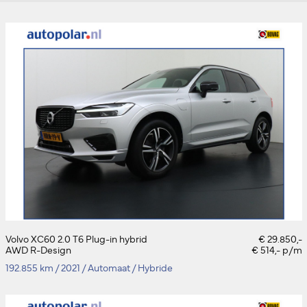
Volvo XC60 2.0 T6 Plug-in hybrid
€ 29.850,-
AWD R-Design
€ 514,- p/m
192.855 km
/
2021
/
Automaat
/
Hybride