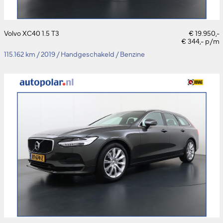
Volvo XC40 1.5 T3
€ 19.950,-
€ 344,- p/m
115.162 km
/
2019
/
Handgeschakeld
/
Benzine