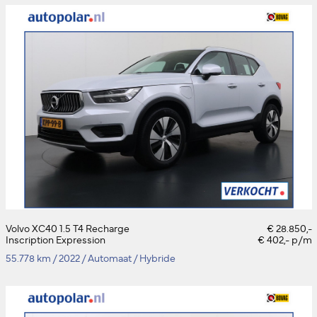
Volvo XC40 1.5 T4 Recharge
€ 28.850,-
Inscription Expression
€ 402,- p/m
55.778 km
/
2022
/
Automaat
/
Hybride