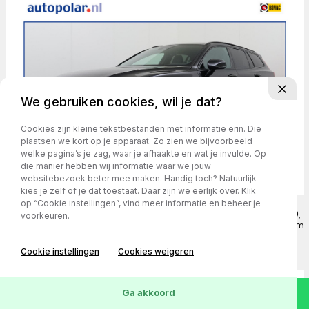
We gebruiken cookies, wil je dat?
Cookies zijn kleine tekstbestanden met informatie erin. Die
plaatsen we kort op je apparaat. Zo zien we bijvoorbeeld
welke pagina’s je zag, waar je afhaakte en wat je invulde. Op
die manier hebben wij informatie waar we jouw
websitebezoek beter mee maken. Handig toch? Natuurlijk
kies je zelf of je dat toestaat. Daar zijn we eerlijk over. Klik
op “Cookie instellingen”, vind meer informatie en beheer je
Volvo V60 2.0 T5 R-Design
€ 23.750,-
voorkeuren.
€ 409,- p/m
163.524 km
/
2019
/
Automaat
/
Benzine
Cookie instellingen
Cookies weigeren
Ga akkoord