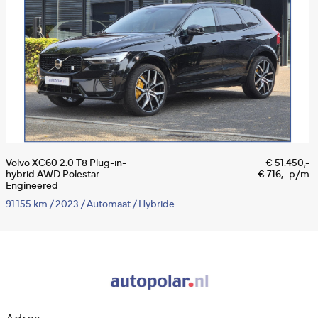
Volvo XC60 2.0 T8 Plug-in-
€ 51.450,-
V
hybrid AWD Polestar
€ 716,- p/m
P
Engineered
2
91.155 km
/
2023
/
Automaat
/
Hybride