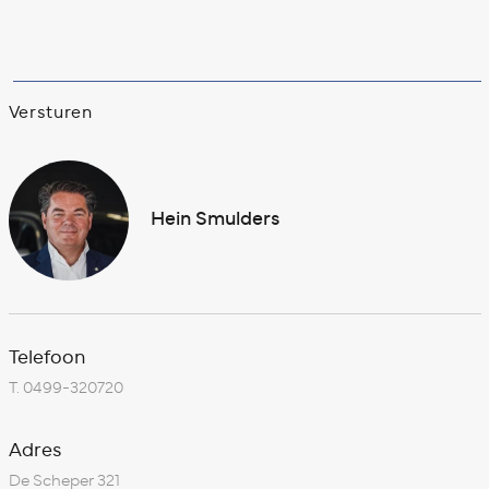
Versturen
Hein Smulders
Telefoon
T.
0499-320720
Adres
De Scheper 321