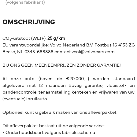
(volgens fabrikant)
OMSCHRIJVING
CO₂-uitstoot (WLTP):
25 g/km
EU verantwoordelijke: Volvo Nederland B.V. Postbus 16 4153 ZG
Beesd, NL 0345-688888 contact.vcnl@volvocars.com
BIJ ONS GEEN MEENEEMPRIJZEN ZONDER GARANTIE!
Al onze auto (boven de €20.000,=) worden standaard
afgeleverd met 12 maanden Bovag garantie, vloeistof- en
bandencontrole, tenaamstelling kenteken en vrijwaren van uw
(eventuele) inruilauto.
Optioneel kunt u gebruik maken van ons afleverpakket.
Dit afleverpakket bestaat uit de volgende service:
- Onderhoudsbeurt volgens fabrieksschema