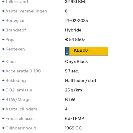
Tellerstand
32.931 KM
Aantal versnellingen
8
Bouwjaar
14-02-2025
Brandstof
Hybride
Prijs
€ 54.850,-
Kenteken
KLB08T
Kleur
Onyx Black
Acceleratie 0-100
5.7 sec.
Bekleding
Half leder / stof
CO2-emissie
25 g/km
BTW/Marge
BTW
Aantal cilinders
4
Emissieklasse
6d-TEMP
Cilinderinhoud
1969 CC