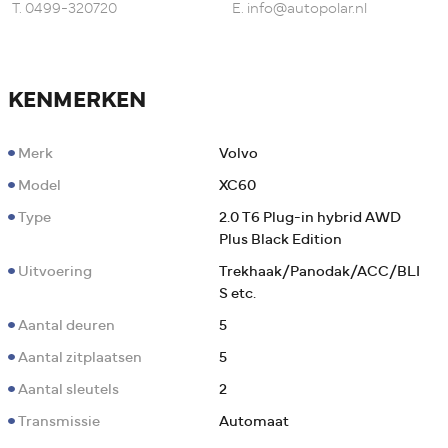
T.
0499-320720
E.
info@autopolar.nl
KENMERKEN
Merk
Volvo
Model
XC60
Type
2.0 T6 Plug-in hybrid AWD
Plus Black Edition
Uitvoering
Trekhaak/Panodak/ACC/BLI
S etc.
Aantal deuren
5
Aantal zitplaatsen
5
Aantal sleutels
2
Transmissie
Automaat