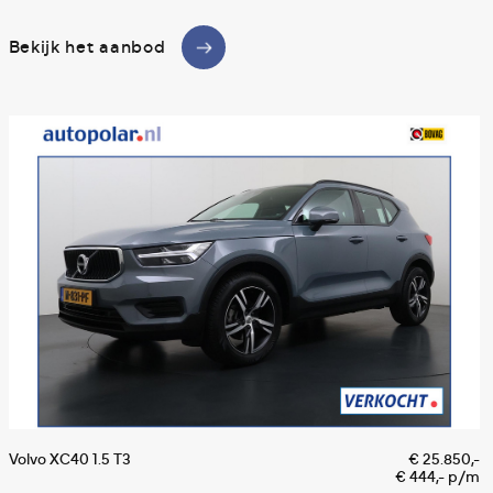
Bekijk het aanbod
Volvo XC40 1.5 T3
€ 25.850,-
V
€ 444,- p/m
I