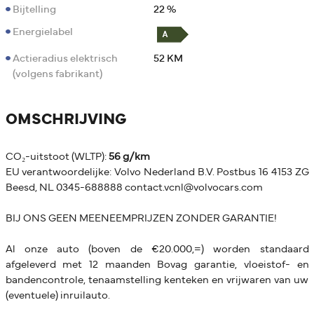
Bijtelling
22 %
Energielabel
Actieradius elektrisch
52 KM
(volgens fabrikant)
OMSCHRIJVING
CO₂-uitstoot (WLTP):
56 g/km
EU verantwoordelijke: Volvo Nederland B.V. Postbus 16 4153 ZG
Beesd, NL 0345-688888 contact.vcnl@volvocars.com
BIJ ONS GEEN MEENEEMPRIJZEN ZONDER GARANTIE!
Al onze auto (boven de €20.000,=) worden standaard
afgeleverd met 12 maanden Bovag garantie, vloeistof- en
bandencontrole, tenaamstelling kenteken en vrijwaren van uw
(eventuele) inruilauto.