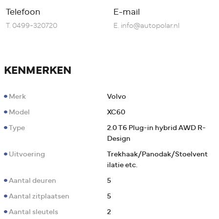
Telefoon
E-mail
T.
0499-320720
E.
info@autopolar.nl
KENMERKEN
Merk
Volvo
Model
XC60
Type
2.0 T6 Plug-in hybrid AWD R-
Design
Uitvoering
Trekhaak/Panodak/Stoelvent
ilatie etc.
Aantal deuren
5
Aantal zitplaatsen
5
Aantal sleutels
2