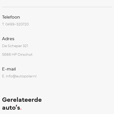
Telefoon
T.
0499-320720
Adres
De Scheper 321
5688 HP Oirschot
E-mail
E.
info@autopolar.nl
Gerelateerde
auto’s
.