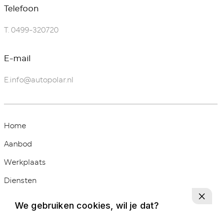
Telefoon
T.
0499-320720
E-mail
E.
info@autopolar.nl
Home
Aanbod
Werkplaats
Diensten
Over ons
We gebruiken cookies, wil je dat?
Contact