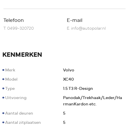
Telefoon
E-mail
T.
0499-320720
E.
info@autopolar.nl
KENMERKEN
Merk
Volvo
Model
XC40
Type
1.5 T3 R-Design
Uitvoering
Panodak/Trekhaak/Leder/Ha
rmanKardon etc.
Aantal deuren
5
Aantal zitplaatsen
5