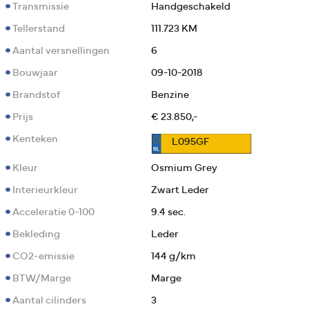
Transmissie
Handgeschakeld
Tellerstand
111.723 KM
Aantal versnellingen
6
Bouwjaar
09-10-2018
Brandstof
Benzine
Prijs
€ 23.850,-
Kenteken
L095GF
Kleur
Osmium Grey
Interieurkleur
Zwart Leder
Acceleratie 0-100
9.4 sec.
Bekleding
Leder
CO2-emissie
144 g/km
BTW/Marge
Marge
Aantal cilinders
3