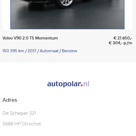
Volvo V90 2.0 T5 Momentum
€ 21.850,-
V
€ 304,- p/m
A
150.395 km
/
2017
/
Automaat
/
Benzine
2
Adres
De Scheper 321
5688 HP Oirschot