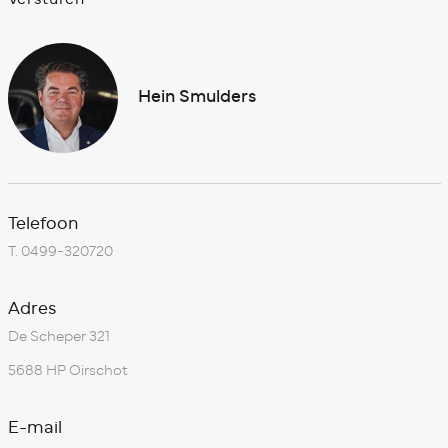
Hein Smulders
Telefoon
T.
0499-320720
Adres
De Scheper 321
5688 HP Oirschot
E-mail