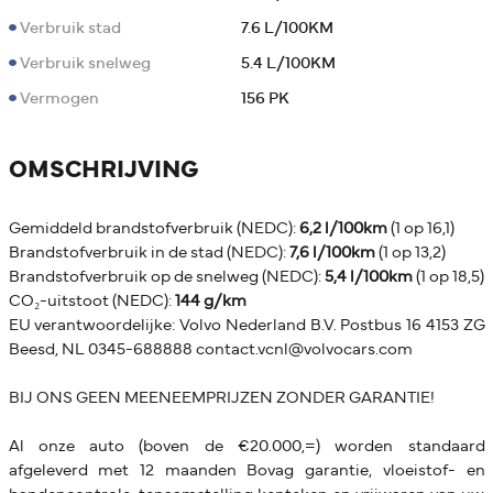
Verbruik stad
7.6 L/100KM
Verbruik snelweg
5.4 L/100KM
Vermogen
156 PK
OMSCHRIJVING
Gemiddeld brandstofverbruik (NEDC):
6,2 l/100km
(1 op 16,1)
Brandstofverbruik in de stad (NEDC):
7,6 l/100km
(1 op 13,2)
Brandstofverbruik op de snelweg (NEDC):
5,4 l/100km
(1 op 18,5)
CO₂-uitstoot (NEDC):
144 g/km
EU verantwoordelijke: Volvo Nederland B.V. Postbus 16 4153 ZG
Beesd, NL 0345-688888 contact.vcnl@volvocars.com
BIJ ONS GEEN MEENEEMPRIJZEN ZONDER GARANTIE!
Al onze auto (boven de €20.000,=) worden standaard
afgeleverd met 12 maanden Bovag garantie, vloeistof- en