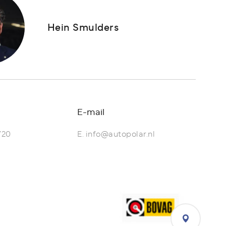
Hein Smulders
E-mail
720
E.
info@autopolar.nl