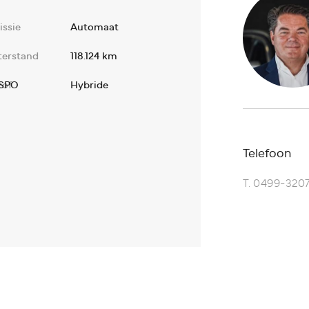
ssie
Automaat
terstand
118.124 km
SPO
tof
Hybride
Telefoon
T.
0499-320