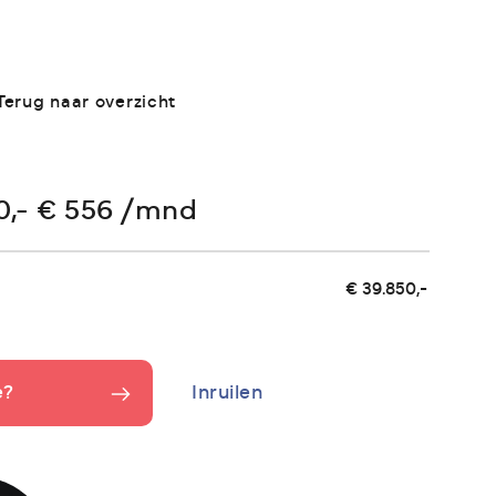
Terug naar overzicht
0,- € 556 /mnd
€ 39.850,-
e?
Inruilen