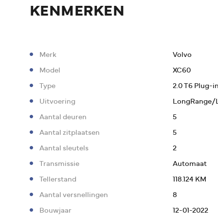
KENMERKEN
Merk
Volvo
Model
XC60
Type
2.0 T6 Plug-
Uitvoering
LongRange/L
Aantal deuren
5
Aantal zitplaatsen
5
Aantal sleutels
2
Transmissie
Automaat
Tellerstand
118.124 KM
Aantal versnellingen
8
Bouwjaar
12-01-2022