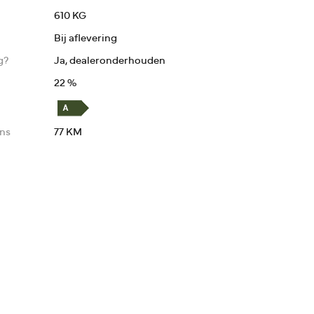
610 KG
Bij aflevering
g?
Ja, dealeronderhouden
22 %
ens
77 KM