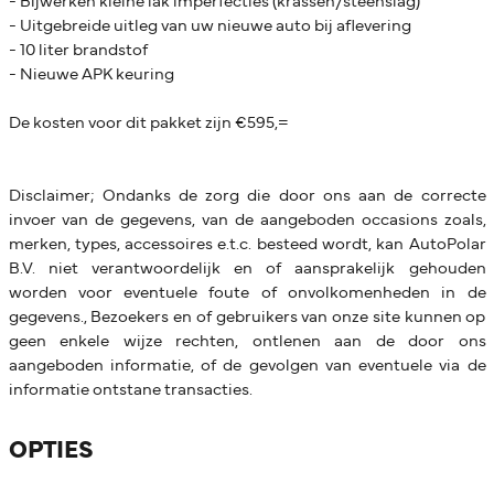
- Bijwerken kleine lak imperfecties (krassen/steenslag)
- Uitgebreide uitleg van uw nieuwe auto bij aflevering
- 10 liter brandstof
- Nieuwe APK keuring
De kosten voor dit pakket zijn €595,=
Disclaimer; Ondanks de zorg die door ons aan de correcte
invoer van de gegevens, van de aangeboden occasions zoals,
merken, types, accessoires e.t.c. besteed wordt, kan AutoPolar
B.V. niet verantwoordelijk en of aansprakelijk gehouden
worden voor eventuele foute of onvolkomenheden in de
gegevens., Bezoekers en of gebruikers van onze site kunnen op
geen enkele wijze rechten, ontlenen aan de door ons
aangeboden informatie, of de gevolgen van eventuele via de
informatie ontstane transacties.
OPTIES