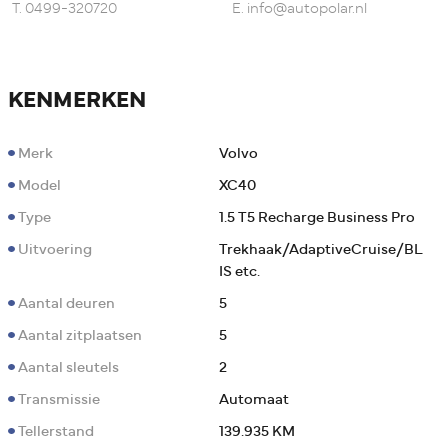
T.
0499-320720
E.
info@autopolar.nl
KENMERKEN
Merk
Volvo
Model
XC40
Type
1.5 T5 Recharge Business Pro
Uitvoering
Trekhaak/AdaptiveCruise/BL
IS etc.
Aantal deuren
5
Aantal zitplaatsen
5
Aantal sleutels
2
Transmissie
Automaat
Tellerstand
139.935 KM