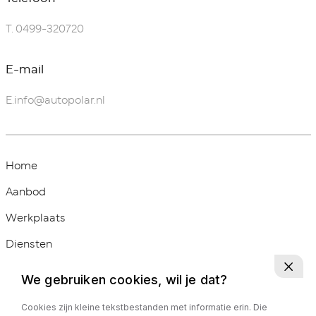
T.
0499-320720
E-mail
E.
info@autopolar.nl
Home
Aanbod
Werkplaats
Diensten
Over ons
We gebruiken cookies, wil je dat?
Contact
Cookies zijn kleine tekstbestanden met informatie erin. Die