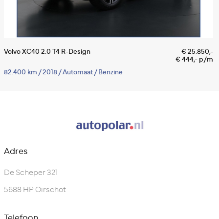
Volvo XC40 2.0 T4 R-Design
€ 25.850,-
V
€ 444,- p/m
I
82.400 km
/
2018
/
Automaat
/
Benzine
5
Adres
De Scheper 321
5688 HP Oirschot
Telefoon