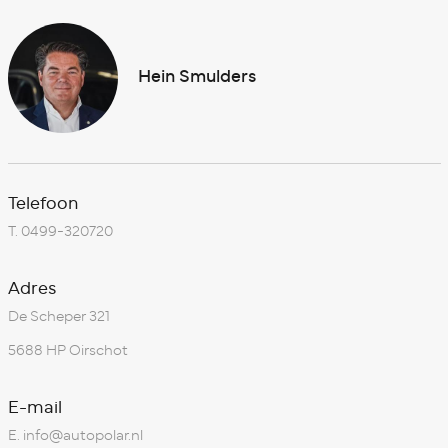
Hein Smulders
Telefoon
T.
0499-320720
Adres
De Scheper 321
5688 HP Oirschot
E-mail
E.
info@autopolar.nl