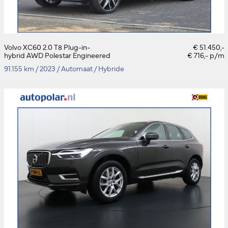
Volvo XC60 2.0 T8 Plug-in-
€ 51.450,-
hybrid AWD Polestar Engineered
€ 716,- p/m
91.155 km
/
2023
/
Automaat
/
Hybride