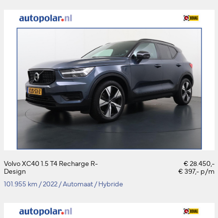
Volvo XC40 1.5 T4 Recharge R-
€ 28.450,-
Design
€ 397,- p/m
101.955 km
/
2022
/
Automaat
/
Hybride