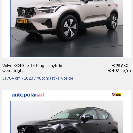
Volvo XC40 1.5 T4 Plug-in hybrid
€ 28.850,-
Core Bright
€ 402,- p/m
81.764 km
/
2023
/
Automaat
/
Hybride