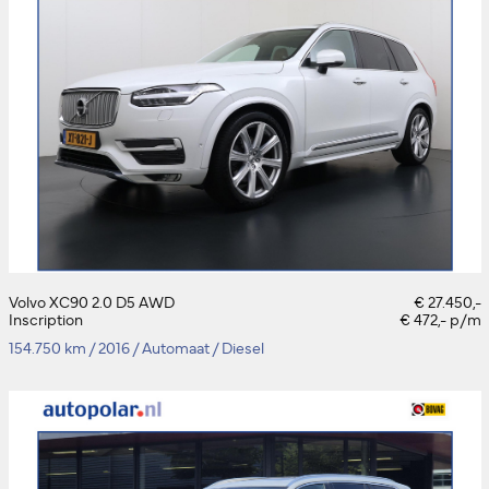
Volvo XC90 2.0 D5 AWD
€ 27.450,-
Inscription
€ 472,- p/m
154.750 km
/
2016
/
Automaat
/
Diesel