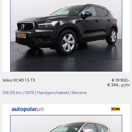
Volvo XC40 1.5 T3
€ 19.950,-
€ 344,- p/m
106.125 km
/
2019
/
Handgeschakeld
/
Benzine