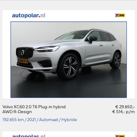
Volvo XC60 2.0 T6 Plug-in hybrid
€ 29.850,-
AWD R-Design
€ 514,- p/m
192.855 km
/
2021
/
Automaat
/
Hybride