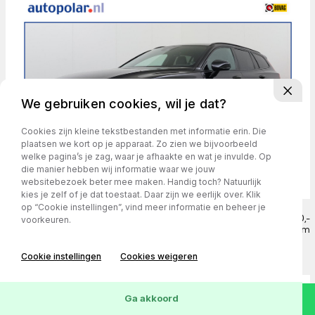
We gebruiken cookies, wil je dat?
Cookies zijn kleine tekstbestanden met informatie erin. Die
plaatsen we kort op je apparaat. Zo zien we bijvoorbeeld
welke pagina’s je zag, waar je afhaakte en wat je invulde. Op
die manier hebben wij informatie waar we jouw
websitebezoek beter mee maken. Handig toch? Natuurlijk
kies je zelf of je dat toestaat. Daar zijn we eerlijk over. Klik
op “Cookie instellingen”, vind meer informatie en beheer je
Volvo V60 2.0 T5 R-Design
€ 23.750,-
voorkeuren.
€ 409,- p/m
163.524 km
/
2019
/
Automaat
/
Benzine
Cookie instellingen
Cookies weigeren
Ga akkoord