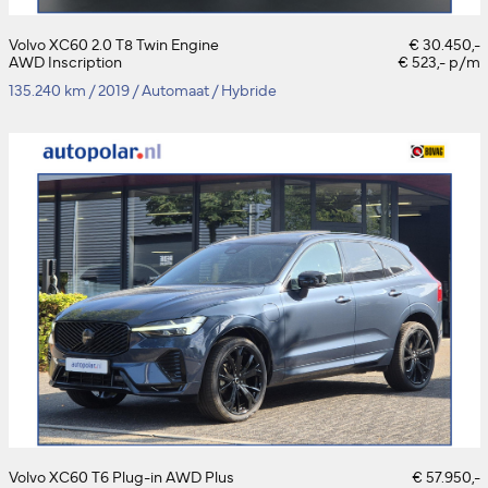
Volvo XC60 2.0 T8 Twin Engine
€ 30.450,-
AWD Inscription
€ 523,- p/m
135.240 km
/
2019
/
Automaat
/
Hybride
Volvo XC60 T6 Plug-in AWD Plus
€ 57.950,-