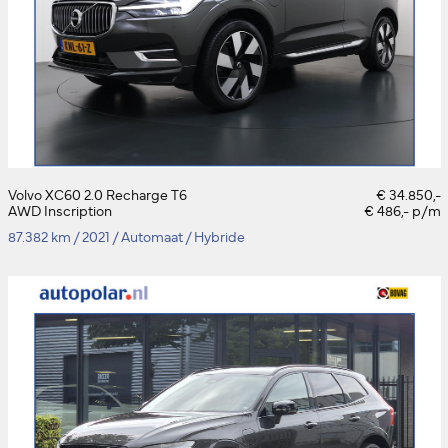
Volvo XC60 2.0 Recharge T6
€ 34.850,-
AWD Inscription
€ 486,- p/m
87.382 km
/
2021
/
Automaat
/
Hybride