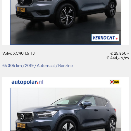
Volvo XC40 1.5 T3
€ 25.850,-
€ 444,- p/m
65.305 km
/
2019
/
Automaat
/
Benzine