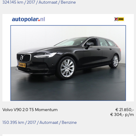
324.145 km
/
2017
/
Automaat
/
Benzine
Volvo V90 2.0 T5 Momentum
€ 21.850,-
€ 304,- p/m
150.395 km
/
2017
/
Automaat
/
Benzine