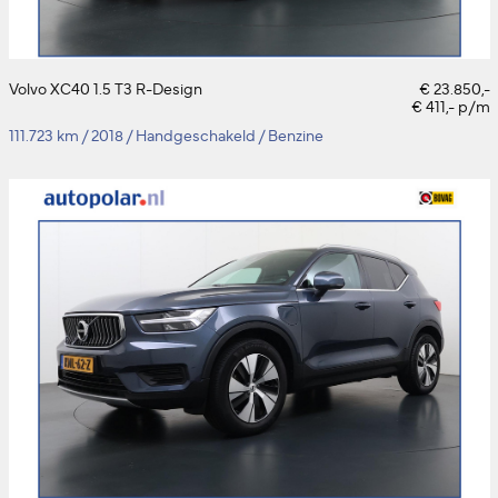
Volvo XC40 1.5 T3 R-Design
€ 23.850,-
€ 411,- p/m
111.723 km
/
2018
/
Handgeschakeld
/
Benzine