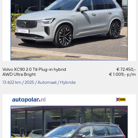
Volvo XC90 2.0 T8 Plug-in hybrid
€ 72.450,-
AWD Ultra Bright
€ 1.009,- p/m
13.822 km
/
2025
/
Automaat
/
Hybride