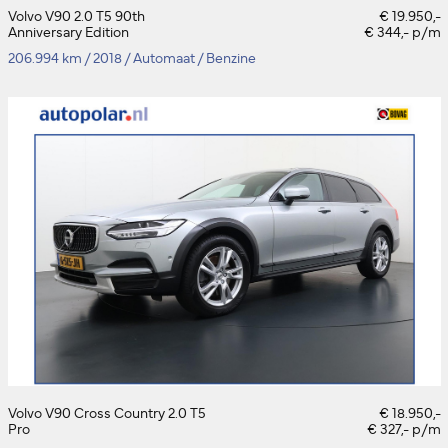
Volvo V90 2.0 T5 90th
€ 19.950,-
Anniversary Edition
€ 344,- p/m
206.994 km
/
2018
/
Automaat
/
Benzine
Volvo V90 Cross Country 2.0 T5
€ 18.950,-
Pro
€ 327,- p/m