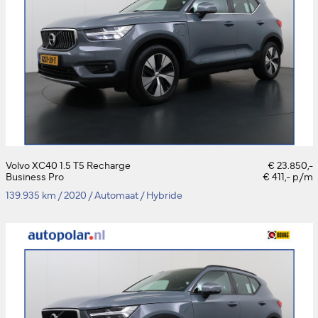
Volvo XC40 1.5 T5 Recharge
€ 23.850,-
Business Pro
€ 411,- p/m
139.935 km
/
2020
/
Automaat
/
Hybride