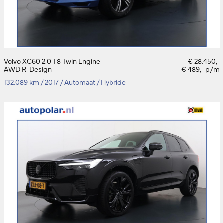
Volvo XC60 2.0 T8 Twin Engine
€ 28.450,-
AWD R-Design
€ 489,- p/m
132.089 km
/
2017
/
Automaat
/
Hybride