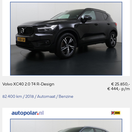
Volvo XC40 2.0 T4 R-Design
€ 25.850,-
€ 444,- p/m
82.400 km
/
2018
/
Automaat
/
Benzine