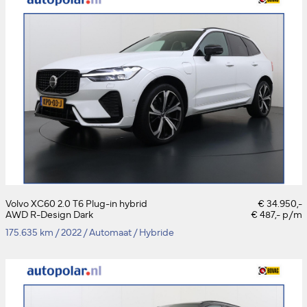
Volvo XC60 2.0 T6 Plug-in hybrid
€ 34.950,-
AWD R-Design Dark
€ 487,- p/m
175.635 km
/
2022
/
Automaat
/
Hybride