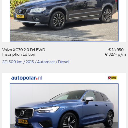
Volvo XC70 2.0 D4 FWD
€ 18.950,-
Inscription Edition
€ 327,- p/m
221.500 km
/
2015
/
Automaat
/
Diesel