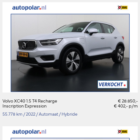
Volvo XC40 1.5 T4 Recharge
€ 28.850,-
Inscription Expression
€ 402,- p/m
55.778 km
/
2022
/
Automaat
/
Hybride