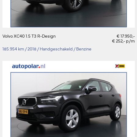
Volvo XC40 1.5 T3 R-Design
€ 17.950,-
€ 252,- p/m
185.954 km
/
2018
/
Handgeschakeld
/
Benzine