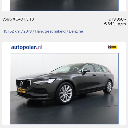
Volvo XC40 1.5 T3
€ 19.950,-
€ 344,- p/m
115.162 km
/
2019
/
Handgeschakeld
/
Benzine