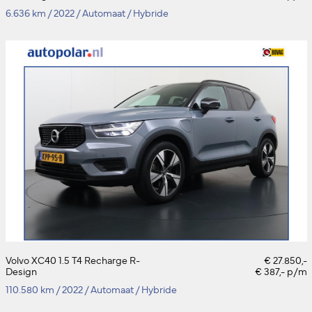
6.636 km
/
2022
/
Automaat
/
Hybride
Volvo XC40 1.5 T4 Recharge R-
€ 27.850,-
Design
€ 387,- p/m
110.580 km
/
2022
/
Automaat
/
Hybride