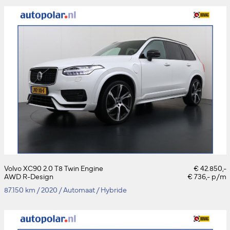
Volvo XC90 2.0 T8 Twin Engine
€ 42.850,-
AWD R-Design
€ 736,- p/m
87.150 km
/
2020
/
Automaat
/
Hybride