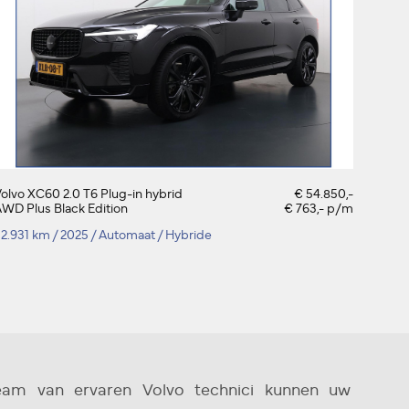
olvo XC60 2.0 T6 Plug-in hybrid
€ 54.850,-
WD Plus Black Edition
€ 763,- p/m
32.931 km
/
2025
/
Automaat
/
Hybride
eam van ervaren Volvo technici kunnen uw