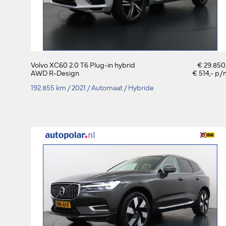
Volvo XC60 2.0 T6 Plug-in hybrid
€ 29.850
AWD R-Design
€ 514,- p
192.855 km
/
2021
/
Automaat
/
Hybride