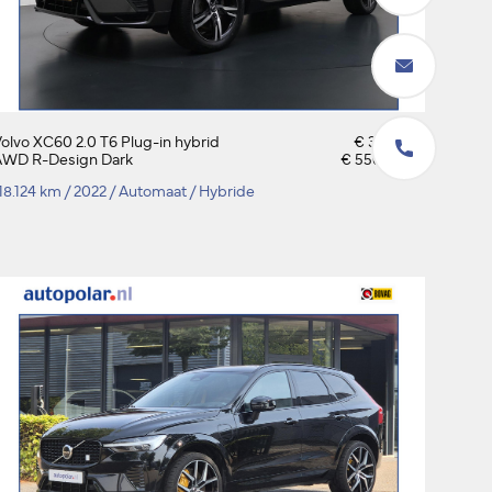
olvo XC60 2.0 T6 Plug-in hybrid
€ 39.850,-
AWD R-Design Dark
€ 556,- p/m
18.124 km
/
2022
/
Automaat
/
Hybride