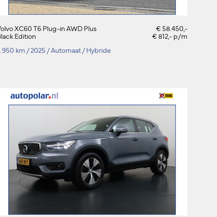
olvo XC60 T6 Plug-in AWD Plus
€ 58.450,-
lack Edition
€ 812,- p/m
8.950 km
/
2025
/
Automaat
/
Hybride