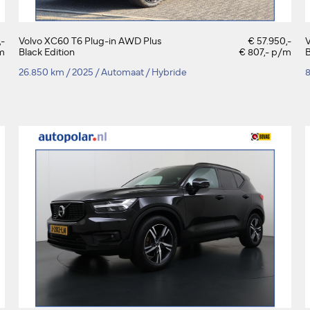
,-
Volvo XC60 T6 Plug-in AWD Plus
€ 57.950,-
V
m
Black Edition
€ 807,- p/m
B
26.850 km
/
2025
/
Automaat
/
Hybride