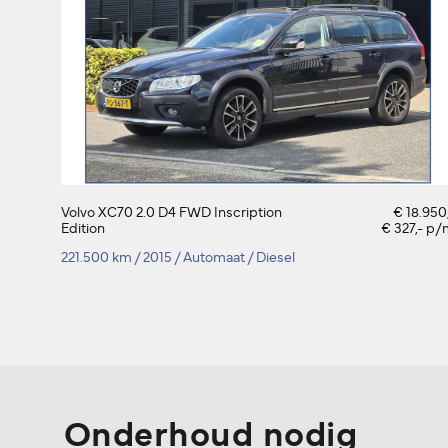
Volvo XC70 2.0 D4 FWD Inscription
€ 18.950
Edition
€ 327,- p
221.500 km
/
2015
/
Automaat
/
Diesel
Onderhoud nodig