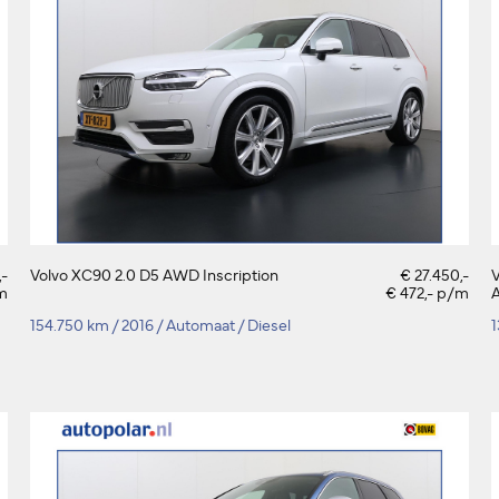
,-
Volvo XC90 2.0 D5 AWD Inscription
€ 27.450,-
V
m
€ 472,- p/m
A
154.750 km
/
2016
/
Automaat
/
Diesel