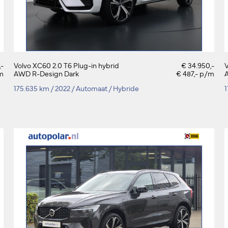
,-
Volvo XC60 2.0 T6 Plug-in hybrid
€ 34.950,-
V
/m
AWD R-Design Dark
€ 487,- p/m
175.635 km
/
2022
/
Automaat
/
Hybride
1