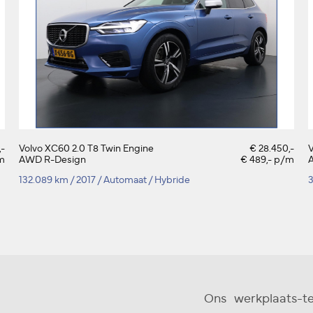
,-
Volvo XC60 2.0 T8 Twin Engine
€ 28.450,-
V
/m
AWD R-Design
€ 489,- p/m
A
132.089 km
/
2017
/
Automaat
/
Hybride
Ons werkplaats-t