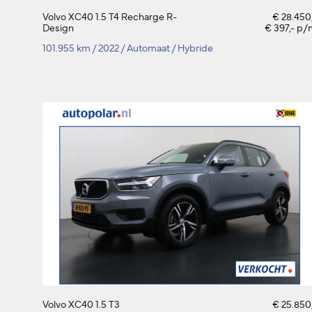
Volvo XC40 1.5 T4 Recharge R-
€ 28.450
Design
€ 397,- p
101.955 km
/
2022
/
Automaat
/
Hybride
Volvo XC40 1.5 T3
€ 25.850