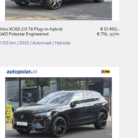
olvo XC60 2.0 T8 Plug-in-hybrid
€ 51.450,-
AWD Polestar Engineered
€ 716,- p/m
1.155 km
/
2023
/
Automaat
/
Hybride