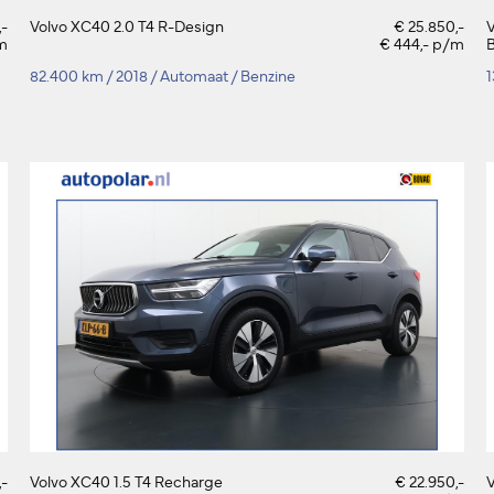
,-
Volvo XC40 2.0 T4 R-Design
€ 25.850,-
V
/m
€ 444,- p/m
B
82.400 km
/
2018
/
Automaat
/
Benzine
,-
Volvo XC40 1.5 T4 Recharge
€ 22.950,-
V