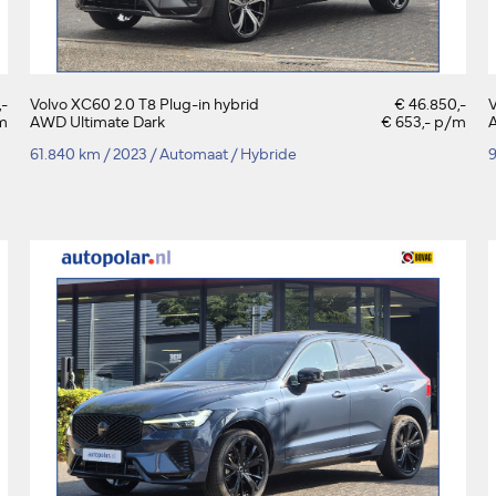
,-
Volvo XC60 2.0 T8 Plug-in hybrid
€ 46.850,-
V
m
AWD Ultimate Dark
€ 653,- p/m
61.840 km
/
2023
/
Automaat
/
Hybride
9