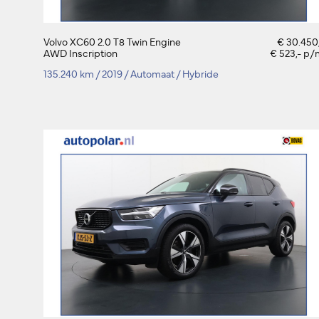
Volvo XC60 2.0 T8 Twin Engine
€ 30.450
AWD Inscription
€ 523,- p/
135.240 km
/
2019
/
Automaat
/
Hybride