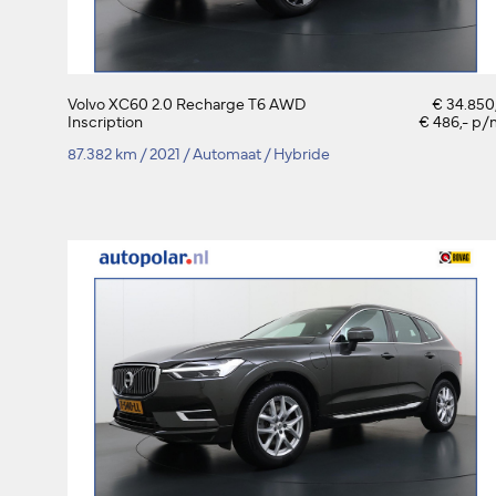
Volvo XC60 2.0 Recharge T6 AWD
€ 34.850
Inscription
€ 486,- p/
87.382 km
/
2021
/
Automaat
/
Hybride