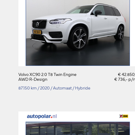
Volvo XC90 2.0 T8 Twin Engine
€ 42.850
AWD R-Design
€ 736,- p/
87.150 km
/
2020
/
Automaat
/
Hybride